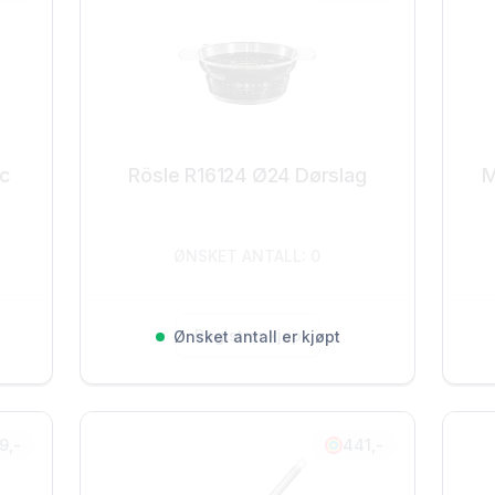
ic
Rösle R16124 Ø24 Dørslag
M
ØNSKET ANTALL: 0
Registrer kjøp
Ønsket antall er kjøpt
9,-
441,-