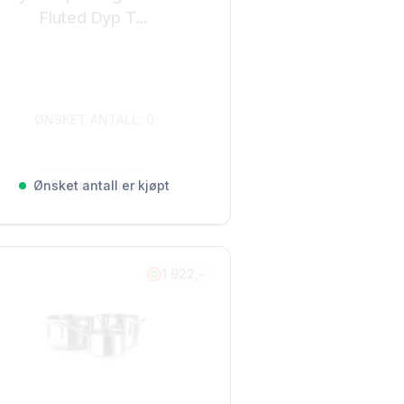
Fluted Dyp T...
ØNSKET ANTALL: 0
Registrer kjøp
Ønsket antall er kjøpt
1 922,-