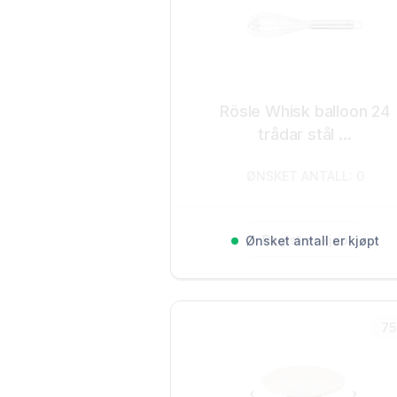
Rösle Whisk balloon 24
trådar stål ...
ØNSKET ANTALL: 0
Registrer kjøp
Ønsket antall er kjøpt
75