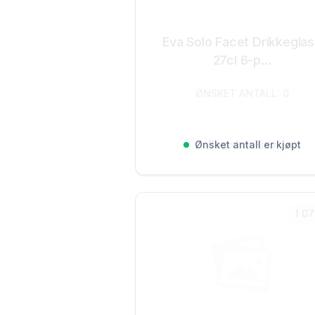
Eva Solo Facet Drikkegla
27cl 6-p...
ØNSKET ANTALL: 0
Registrer kjøp
Ønsket antall er kjøpt
1 07