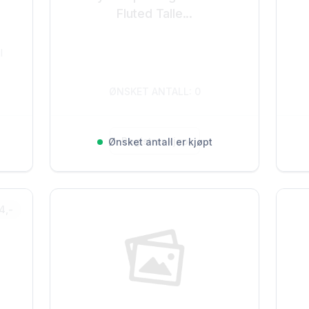
Fluted Talle...
l
ØNSKET ANTALL: 0
Registrer kjøp
Ønsket antall er kjøpt
4,-