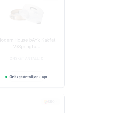
odern House bAYk Kakfat
M/Springfo...
ØNSKET ANTALL: 0
Registrer kjøp
Ønsket antall er kjøpt
390,-