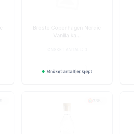
ic
Broste Copenhagen Nordic
Vanilla ka...
ØNSKET ANTALL: 0
Registrer kjøp
Ønsket antall er kjøpt
9,-
335,-