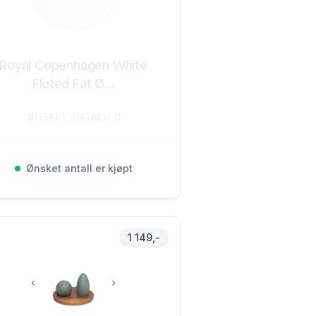
Royal Copenhagen White
Fluted Fat Ø...
ØNSKET ANTALL: 0
Registrer kjøp
Ønsket antall er kjøpt
1 149,-