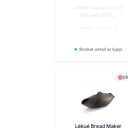
Global Kitchen G-201
Knivsett 2 Kni...
ØNSKET ANTALL: 0
Registrer kjøp
Ønsket antall er kjøpt
29
Lékué Bread Maker