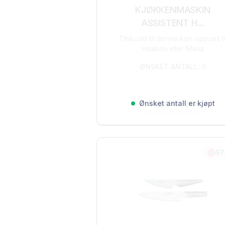
KJØKKENMASKIN
ASSISTENT H...
Tilskudd til denne kan vippses ti
Haakon eller Maria
ØNSKET ANTALL: 0
Registrer kjøp
Ønsket antall er kjøpt
97