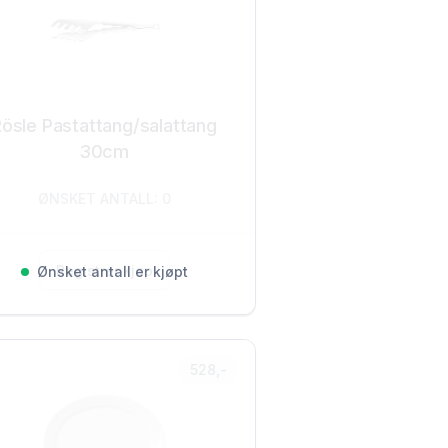
ösle Pastattang/salattang
30cm
ØNSKET ANTALL: 0
Registrer kjøp
Ønsket antall er kjøpt
528,-