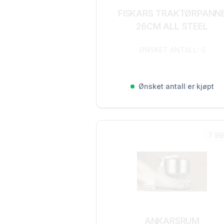
FISKARS TRAKTØRPANN
26CM ALL STEEL
ØNSKET ANTALL: 0
Registrer kjøp
Ønsket antall er kjøpt
7 99
ANKARSRUM