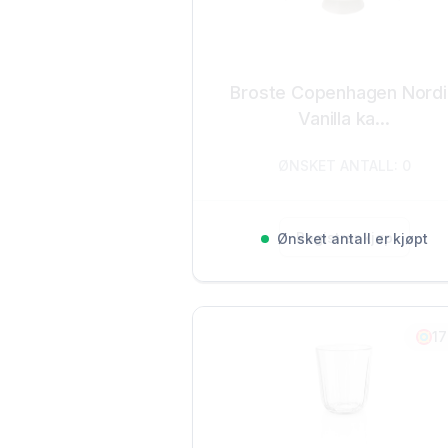
Broste Copenhagen Nord
Vanilla ka...
ØNSKET ANTALL: 0
Registrer kjøp
Ønsket antall er kjøpt
17