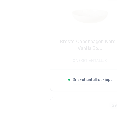
Broste Copenhagen Nord
Vanilla Bo...
ØNSKET ANTALL: 0
Registrer kjøp
Ønsket antall er kjøpt
29