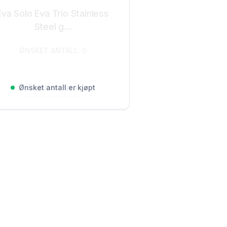
Eva Solo Eva Trio Stainless
Steel g...
ØNSKET ANTALL: 0
Registrer kjøp
Ønsket antall er kjøpt