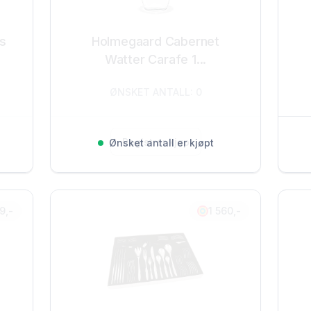
ss
Holmegaard Cabernet
Watter Carafe 1...
ØNSKET ANTALL: 0
Registrer kjøp
Ønsket antall er kjøpt
9,-
1 560,-