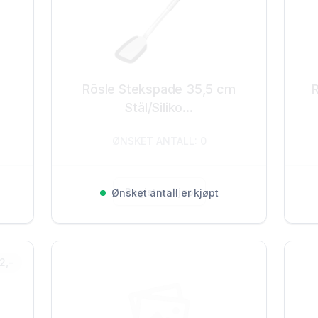
Rösle Stekspade 35,5 cm
R
Stål/Siliko...
ØNSKET ANTALL: 0
Registrer kjøp
Ønsket antall er kjøpt
2,-